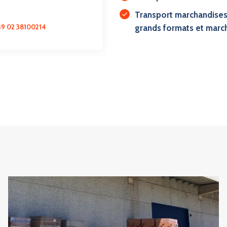
Transport marchandises
39 02 38100214
grands formats et march