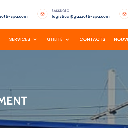
SASSUOLO
otti-spa.com
logistica@gazzotti-spa.com
SERVICES
UTILITÈ
CONTACTS
NOUVE
IMENT